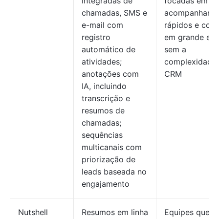
integradas de
focadas em
chamadas, SMS e
acompanhame
e-mail com
rápidos e cont
registro
em grande esc
automático de
sem a
atividades;
complexidade
anotações com
CRM
IA, incluindo
transcrição e
resumos de
chamadas;
sequências
multicanais com
priorização de
leads baseada no
engajamento
Nutshell
Resumos em linha
Equipes que