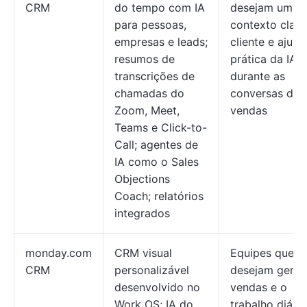
CRM
do tempo com IA
desejam um
para pessoas,
contexto claro
empresas e leads;
cliente e ajuda
resumos de
prática da IA
transcrições de
durante as
chamadas do
conversas de
Zoom, Meet,
vendas
Teams e Click-to-
Call; agentes de
IA como o Sales
Objections
Coach; relatórios
integrados
monday.com
CRM visual
Equipes que
CRM
personalizável
desejam geren
desenvolvido no
vendas e o
Work OS; IA do
trabalho diári