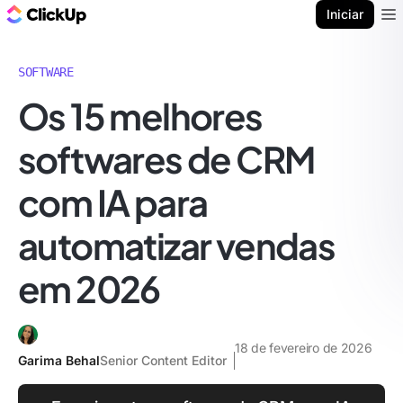
ClickUp Blogue
Iniciar
Ope
SOFTWARE
Os 15 melhores
softwares de CRM
com IA para
automatizar vendas
em 2026
18 de fevereiro de 2026
Garima Behal
Senior Content Editor