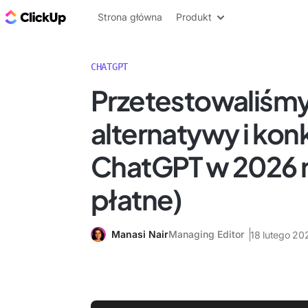
ClickUp Blog
Strona główna
Produkt
CHATGPT
Przetestowaliśmy
alternatywy i ko
ChatGPT w 2026 r.
płatne)
Manasi Nair
Managing Editor
18 lutego 20