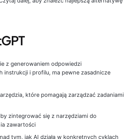
Czytaj dalej, aby znaleźć najlepszą alternatywę
tGPT
bie z generowaniem odpowiedzi
instrukcji i profilu, ma pewne zasadnicze
rzędzia, które pomagają zarządzać zadaniami
 aby zintegrować się z narzędziami do
ia zawartości
 nad tym, jak AI działa w konkretnych cyklach