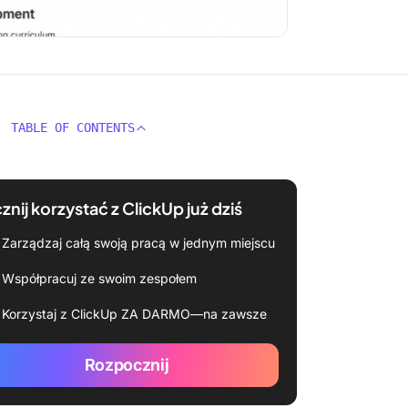
TABLE OF CONTENTS
znij korzystać z ClickUp już dziś
Zarządzaj całą swoją pracą w jednym miejscu
Współpracuj ze swoim zespołem
Korzystaj z ClickUp ZA DARMO—na zawsze
Rozpocznij