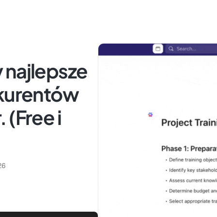
 najlepsze
nkurentów
 (Free i
26