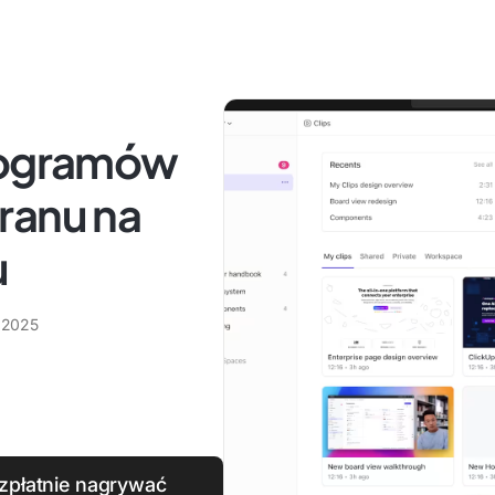
programów
ranu na
u
a 2025
ezpłatnie nagrywać