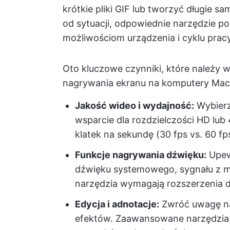
krótkie pliki GIF lub tworzyć długie sa
od sytuacji, odpowiednie narzędzie 
możliwościom urządzenia i cyklu pra
Oto kluczowe czynniki, które należy
nagrywania ekranu na komputery Mac
Jakość wideo i wydajność:
Wybierz
wsparcie dla rozdzielczości HD lub
klatek na sekundę (30 fps vs. 60 f
Funkcje nagrywania dźwięku:
Upewn
dźwięku systemowego, sygnału z mi
narzędzia wymagają rozszerzenia
Edycja i adnotacje:
Zwróć uwagę na 
efektów. Zaawansowane narzędzia of