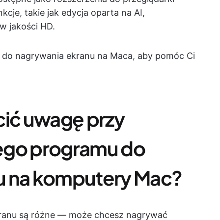
kcje, takie jak edycja oparta na AI,
w jakości HD.
 do nagrywania ekranu na Maca, aby pomóc Ci
cić uwagę przy
ego programu do
u na komputery Mac?
ranu są różne — może chcesz nagrywać