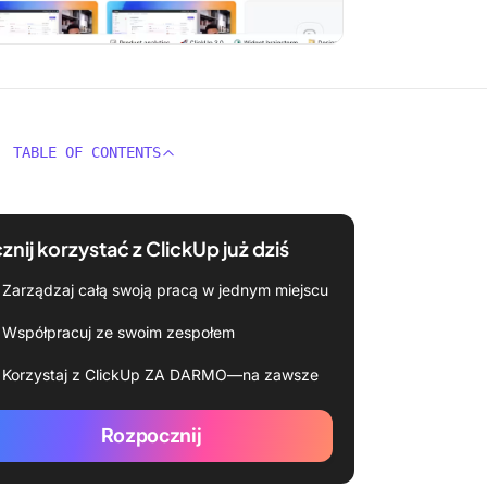
TABLE OF CONTENTS
znij korzystać z ClickUp już dziś
Zarządzaj całą swoją pracą w jednym miejscu
Współpracuj ze swoim zespołem
Korzystaj z ClickUp ZA DARMO—na zawsze
Rozpocznij