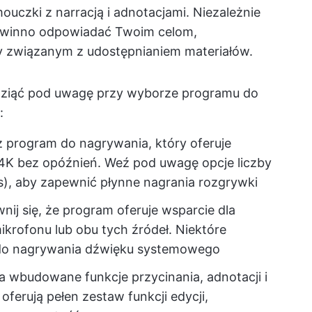
mouczki z narracją i adnotacjami. Niezależnie
powinno odpowiadać Twoim celom,
cy związanym z udostępnianiem materiałów.
 wziąć pod uwagę przy wyborze programu do
:
 program do nagrywania, który oferuje
 4K bez opóźnień. Weź pod uwagę opcje liczby
ps), aby zapewnić płynne nagrania rozgrywki
ij się, że program oferuje wsparcie dla
krofonu lub obu tych źródeł. Niektóre
 do nagrywania dźwięku systemowego
wbudowane funkcje przycinania, adnotacji i
erują pełen zestaw funkcji edycji,