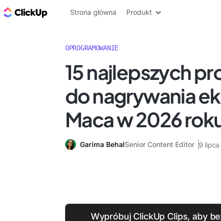
ClickUp Blog
Strona główna
Produkt
OPROGRAMOWANIE
15 najlepszych 
do nagrywania ek
Maca w 2026 rok
Garima Behal
Senior Content Editor
9 lipc
Wypróbuj ClickUp Clips, aby b