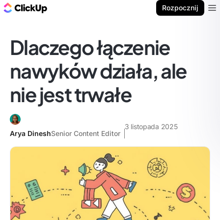
ClickUp Blog
Rozpocznij
Ope
Dlaczego łączenie
nawyków działa, ale
nie jest trwałe
3 listopada 2025
Arya Dinesh
Senior Content Editor