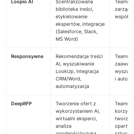
Loopio AI
Scentralizowana
Teams sk
biblioteka treści,
zarządza
etykietowanie
współpr
ekspertów, integracje
(Salesforce, Slack,
MS Word)
Responsywne
Rekomendacje treści
Teams p
AI, wyszukiwanie
zaawan
LookUp, integracja
wyszukiw
CRM/Word,
i automa
automatyzacja
DeepRFP
Tworzenie ofert z
Teams, 
wykorzystaniem AI,
korzysta
wirtualni eksperci,
tworzeni
analiza
opartyc
zgodności/ryzyka,
sztuczne