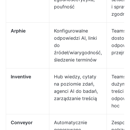
poufność
i spraw
zgodnoś
Arphie
Konfigurowalne
Teams p
odpowiedzi AI, linki
dostos
do
odpowie
źródeł/wiarygodność,
przejrzy
śledzenie terminów
Inventive
Hub wiedzy, cytaty
Teams z
na poziomie zdań,
dużymi 
agenci AI do badań,
treści i
zarządzanie treścią
odpowie
hoc
Conveyor
Automatycznie
Zespoły
generowane
potrzeb