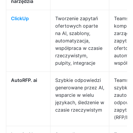
narzędzia
ClickUp
Tworzenie zapytań
Teams p
ofertowych oparte
komple
na AI, szablony,
zarządz
automatyzacja,
zapytan
współpraca w czasie
ofertow
rzeczywistym,
automaty
pulpity, integracje
współpr
AutoRFP. ai
Szybkie odpowiedzi
Teams, 
generowane przez AI,
szybkich
wsparcie w wielu
zautom
językach, śledzenie w
odpowie
czasie rzeczywistym
zapytan
(RFP/RF