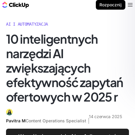
ClickUp Blog
Rozpocznij
Ope
AI I AUTOMATYZACJA
10 inteligentnych
narzędzi AI
zwiększających
efektywność zapytań
ofertowych w 2025 r
14 czerwca 2025
Pavitra M
Content Operations Specialist