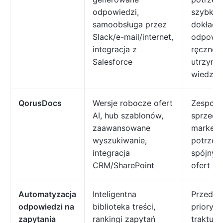
odpowiedzi,
szybkich
samoobsługa przez
dokładn
Slack/e-mail/internet,
odpowie
integracja z
ręczneg
Salesforce
utrzymy
wiedzy
QorusDocs
Wersje robocze ofert
Zespoły 
AI, hub szablonów,
sprzedaż
zaawansowane
marketi
wyszukiwanie,
potrzeb
integracja
spójnyc
CRM/SharePoint
ofert
Automatyzacja
Inteligentna
Przedsi
odpowiedzi na
biblioteka treści,
prioryt
zapytania
rankingi zapytań
traktując