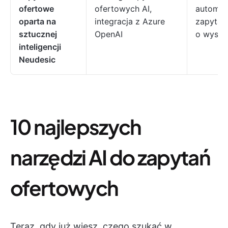
ofertowe
ofertowych AI,
automat
oparta na
integracja z Azure
zapytan
sztucznej
OpenAI
o wysoki
inteligencji
Neudesic
10 najlepszych
narzędzi AI do zapytań
ofertowych
Teraz, gdy już wiesz, czego szukać w