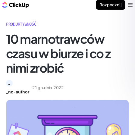
ClickUp Blog
Rozpocznij
Ope
PRODUKTYWNOŚĆ
10 marnotrawców
czasu w biurze i co z
nimi zrobić
_
21 grudnia 2022
_no-author