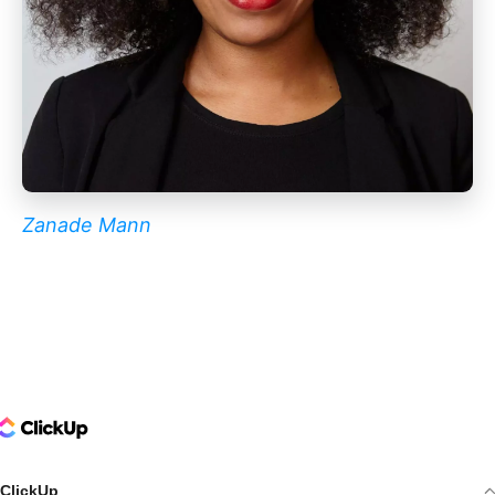
Zanade Mann
ClickUp Logo
ClickUp