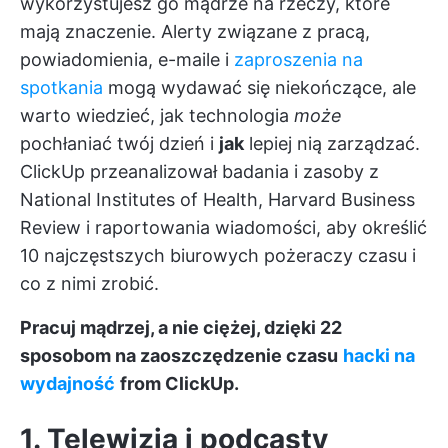
wykorzystujesz go mądrze na rzeczy, które
mają znaczenie. Alerty związane z pracą,
powiadomienia, e-maile i
zaproszenia na
spotkania
mogą wydawać się niekończące, ale
warto wiedzieć, jak technologia
może
pochłaniać twój dzień i
jak
lepiej nią zarządzać.
ClickUp
przeanalizował badania i zasoby z
National Institutes of Health, Harvard Business
Review i raportowania wiadomości, aby określić
10 najczęstszych biurowych pożeraczy czasu i
co z nimi zrobić.
Pracuj mądrzej, a nie ciężej, dzięki 22
sposobom na zaoszczędzenie czasu
hacki na
wydajność
from ClickUp.
1. Telewizja i podcasty