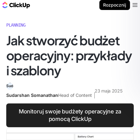
ClickUp Blog
Rozpocznij
Ope
PLANNING
Jak stworzyć budżet
operacyjny: przykłady
i szablony
23 maja 2025
Sudarshan Somanathan
Head of Content
Monitoruj swoje budżety operacyjne za
pomocą ClickUp