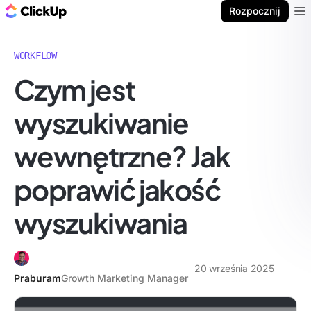
ClickUp Blog
Rozpocznij
Ope
WORKFLOW
Czym jest
wyszukiwanie
wewnętrzne? Jak
poprawić jakość
wyszukiwania
20 września 2025
Praburam
Growth Marketing Manager