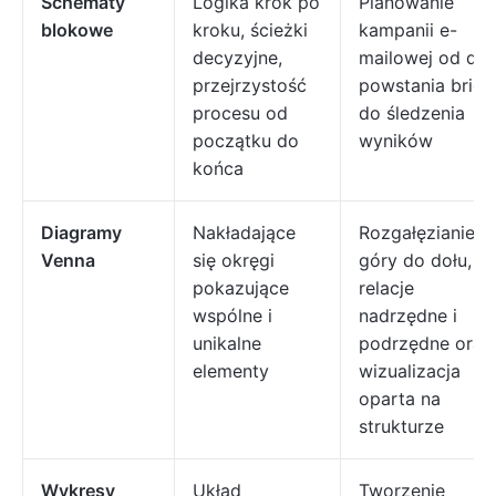
Schematy
Logika krok po
Planowanie
blokowe
kroku, ścieżki
kampanii e-
decyzyjne,
mailowej od dat
przejrzystość
powstania brief
procesu od
do śledzenia
początku do
wyników
końca
Diagramy
Nakładające
Rozgałęzianie o
Venna
się okręgi
góry do dołu,
pokazujące
relacje
wspólne i
nadrzędne i
unikalne
podrzędne oraz
elementy
wizualizacja
oparta na
strukturze
Wykresy
Układ
Tworzenie