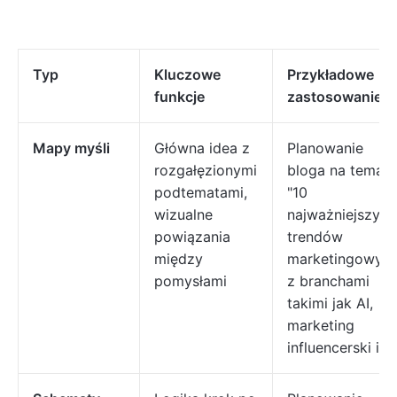
Typ
Kluczowe
Przykładowe
funkcje
zastosowanie
Mapy myśli
Główna idea z
Planowanie
rozgałęzionymi
bloga na temat
podtematami,
"10
wizualne
najważniejszych
powiązania
trendów
między
marketingowych
pomysłami
z branchami
takimi jak AI,
marketing
influencerski itp.