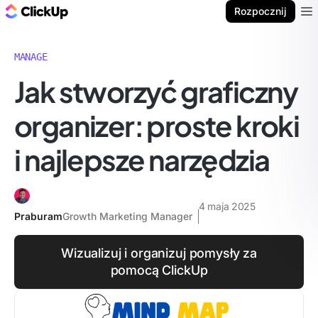
ClickUp Blog
Rozpocznij
Ope
MANAGE
Jak stworzyć graficzny
organizer: proste kroki
i najlepsze narzędzia
4 maja 2025
Praburam
Growth Marketing Manager
Wizualizuj i organizuj pomysły za
pomocą ClickUp