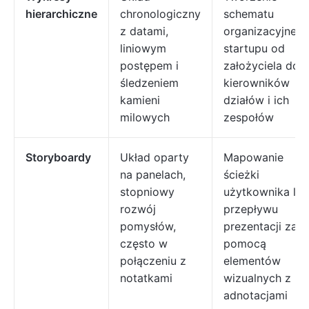
hierarchiczne
chronologiczny
schematu
z datami,
organizacyjneg
liniowym
startupu od
postępem i
założyciela do
śledzeniem
kierowników
kamieni
działów i ich
milowych
zespołów
Storyboardy
Układ oparty
Mapowanie
na panelach,
ścieżki
stopniowy
użytkownika lub
rozwój
przepływu
pomysłów,
prezentacji za
często w
pomocą
połączeniu z
elementów
notatkami
wizualnych z
adnotacjami