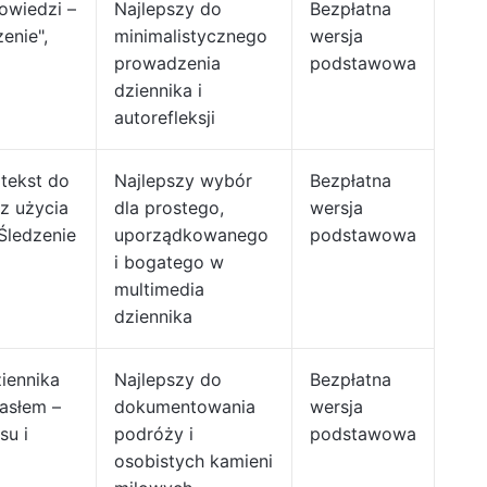
owiedzi –
Najlepszy do
Bezpłatna
enie",
minimalistycznego
wersja
prowadzenia
podstawowa
dziennika i
autorefleksji
tekst do
Najlepszy wybór
Bezpłatna
z użycia
dla prostego,
wersja
Śledzenie
uporządkowanego
podstawowa
i bogatego w
multimedia
dziennika
ziennika
Najlepszy do
Bezpłatna
hasłem –
dokumentowania
wersja
su i
podróży i
podstawowa
osobistych kamieni