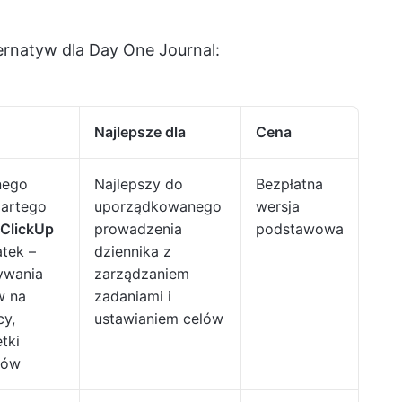
ternatyw dla Day One Journal:
Najlepsze dla
Cena
nego
Najlepszy do
Bezpłatna
partego
uporządkowanego
wersja
ClickUp
prowadzenia
podstawowa
tek –
dziennika z
wania
zarządzaniem
w na
zadaniami i
cy,
ustawianiem celów
tki
nów