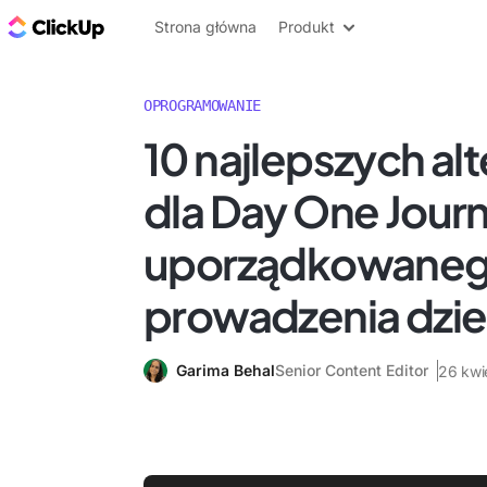
ClickUp Blog
Strona główna
Produkt
OPROGRAMOWANIE
10 najlepszych al
dla Day One Journ
uporządkowane
prowadzenia dzie
Garima Behal
Senior Content Editor
26 kwi