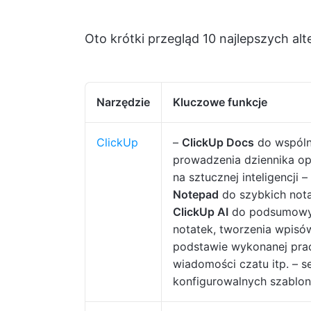
Oto krótki przegląd 10 najlepszych al
Narzędzie
Kluczowe funkcje
ClickUp
–
ClickUp Docs
do wspól
prowadzenia dziennika o
na sztucznej inteligencji –
Notepad
do szybkich nota
ClickUp AI
do podsumowy
notatek, tworzenia wpisó
podstawie wykonanej pra
wiadomości czatu itp. – se
konfigurowalnych szablo