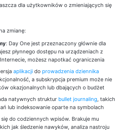
łaszcza dla użytkowników o zmieniających się
 na zmianę:
rmy
: Day One jest przeznaczony głównie dla
ujesz płynnego dostępu na urządzeniach z
Internecie, możesz napotkać ograniczenia
wersja
aplikacji
do
prowadzenia dziennika
kcjonalność, a subskrypcja premium może nie
ków okazjonalnych lub dbających o budżet
ada natywnych struktur
bullet journaling
, takich
adań lub indeksowanie oparte na symbolach
 się do codziennych wpisów. Brakuje mu
ich jak śledzenie nawyków, analiza nastroju