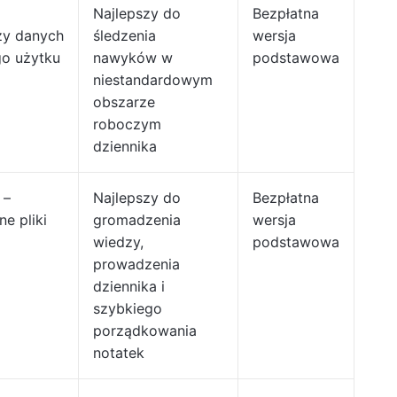
Najlepszy do
Bezpłatna
zy danych
śledzenia
wersja
go użytku
nawyków w
podstawowa
niestandardowym
obszarze
roboczym
dziennika
 –
Najlepszy do
Bezpłatna
e pliki
gromadzenia
wersja
wiedzy,
podstawowa
prowadzenia
dziennika i
szybkiego
porządkowania
notatek