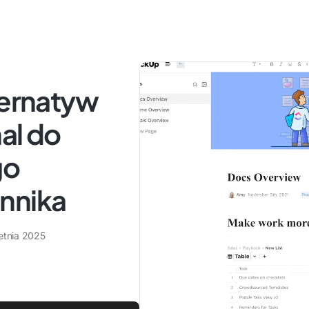
ternatyw
al do
go
nnika
etnia 2025