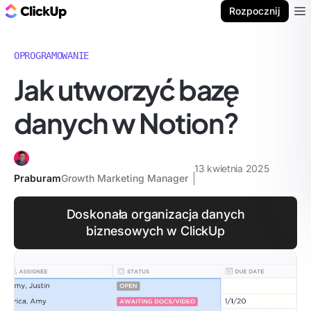
ClickUp Blog
Rozpocznij
Ope
OPROGRAMOWANIE
Jak utworzyć bazę
danych w Notion?
13 kwietnia 2025
Praburam
Growth Marketing Manager
Doskonała organizacja danych
biznesowych w ClickUp