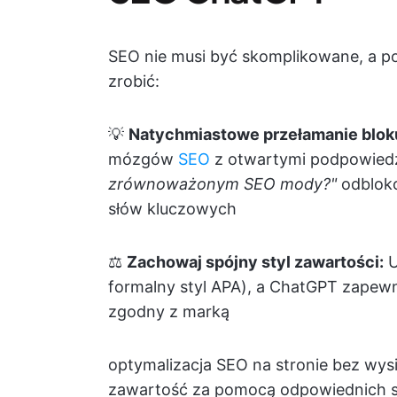
SEO nie musi być skomplikowane, a p
zrobić:
💡
Natychmiastowe przełamanie bloku
mózgów
SEO
z otwartymi podpowiedzi
zrównoważonym SEO mody?"
odbloko
słów kluczowych
⚖️
Zachowaj spójny styl zawartości:
U
formalny styl APA), a ChatGPT zapewn
zgodny z marką
optymalizacja SEO na stronie bez wysi
zawartość za pomocą odpowiednich s