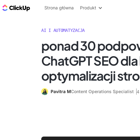
ClickUp Blog
Strona główna
Produkt
AI I AUTOMATYZACJA
ponad 30 podpow
ChatGPT SEO dla 
optymalizacji str
Pavitra M
Content Operations Specialist
4