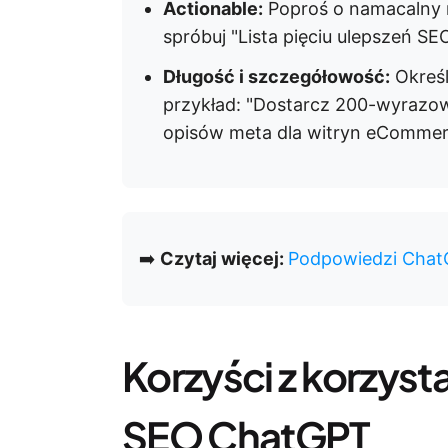
Actionable:
Poproś o namacalny r
spróbuj "Lista pięciu ulepszeń SE
Długość i szczegółowość:
Określ
przykład: "Dostarcz 200-wyrazow
opisów meta dla witryn eCommer
➡️
Czytaj więcej:
Podpowiedzi Chat
Korzyści z korzyst
SEO ChatGPT