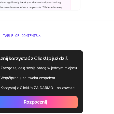
TABLE OF CONTENTS
znij korzystać z ClickUp już dziś
Zarządzaj całą swoją pracą w jednym miejscu
Współpracuj ze swoim zespołem
Korzystaj z ClickUp ZA DARMO—na zawsze
Rozpocznij