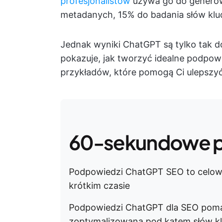
profesjonalistów
używa go do generowa
metadanych, 15% do badania słów klu
Jednak wyniki ChatGPT są tylko tak do
pokazuje, jak tworzyć idealne podpo
przykładów, które pomogą Ci ulepszyć 
60-sekundowe 
Podpowiedzi ChatGPT SEO to celowe
krótkim czasie
Podpowiedzi ChatGPT dla SEO poma
zoptymalizowaną pod kątem słów k