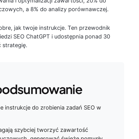
nia i optymalizacji zawartości, 20% do
czowych, a 8% do analizy porównawczej.
bre, jak twoje instrukcje. Ten przewodnik
wiedzi SEO ChatGPT i udostępnia ponad 30
strategię.
podsumowanie
 instrukcje do zrobienia zadań SEO w
gają szybciej tworzyć zawartość
luczowych, generować świeże pomysły,