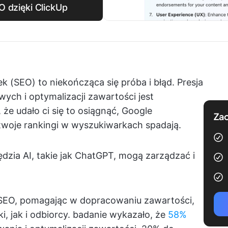
O dzięki ClickUp
 (SEO) to niekończąca się próba i błąd. Presja
ych i optymalizacji zawartości jest
, że udało ci się to osiągnąć, Google
Zac
twoje rankingi w wyszukiwarkach spadają.
zędzia AI, takie jak ChatGPT, mogą zarządzać i
t SEO, pomagając w dopracowaniu zawartości,
, jak i odbiorcy. badanie wykazało, że
58%