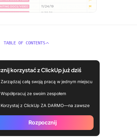
TABLE OF CONTENTS
znij korzystać z ClickUp już dziś
Zarządzaj całą swoją pracą w jednym miejscu
Współpracuj ze swoim zespołem
Korzystaj z ClickUp ZA DARMO—na zawsze
Rozpocznij