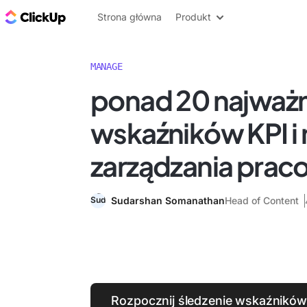
ClickUp Blog
Strona główna
Produkt
MANAGE
ponad 20 najważn
wskaźników KPI i
zarządzania prac
Sudarshan Somanathan
Head of Content
Rozpocznij śledzenie wskaźników