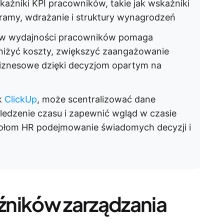
kaźniki KPI pracowników, takie jak wskaźniki
gramy, wdrażanie i struktury wynagrodzeń
ów wydajności pracowników pomaga
niżyć koszty, zwiększyć zaangażowanie
biznesowe dzięki decyzjom opartym na
ak
ClickUp
, może scentralizować dane
edzenie czasu i zapewnić wgląd w czasie
połom HR podejmowanie świadomych decyzji i
źników zarządzania