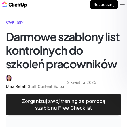
ClickUp Blog
Rozpocznij
Ope
SZABLONY
Darmowe szablony list
kontrolnych do
szkoleń pracowników
2 kwietnia 2025
Uma Kelath
Staff Content Editor
Zorganizuj swój trening za pomocą
szablonu Free Checklist