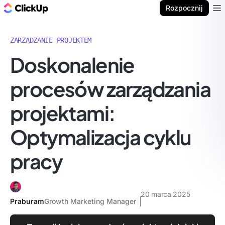
ClickUp Blog
Rozpocznij
Ope
ZARZĄDZANIE PROJEKTEM
Doskonalenie
procesów zarządzania
projektami:
Optymalizacja cyklu
pracy
20 marca 2025
Praburam
Growth Marketing Manager