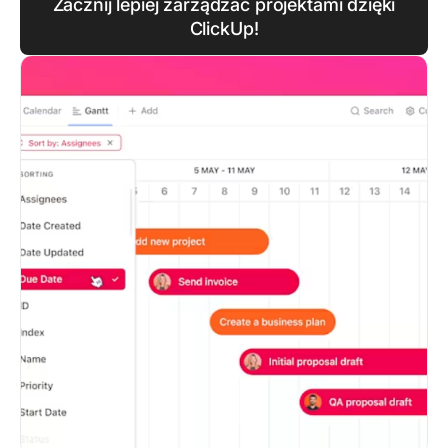
Zacznij lepiej zarządzać projektami dzięki
ClickUp!