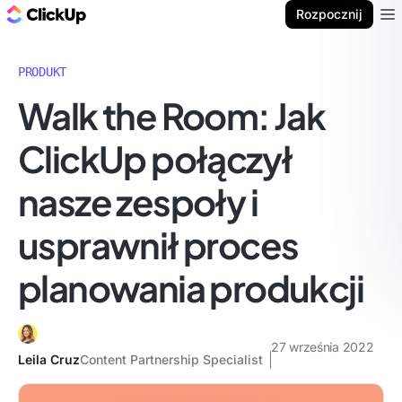
ClickUp Blog
Rozpocznij
Ope
PRODUKT
Walk the Room: Jak
ClickUp połączył
nasze zespoły i
usprawnił proces
planowania produkcji
27 września 2022
Leila Cruz
Content Partnership Specialist