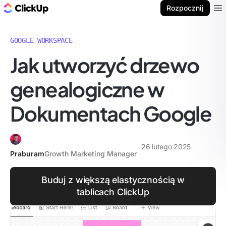
ClickUp Blog
Rozpocznij
Ope
GOOGLE WORKSPACE
Jak utworzyć drzewo
genealogiczne w
Dokumentach Google
26 lutego 2025
Praburam
Growth Marketing Manager
Buduj z większą elastycznością w
tablicach ClickUp