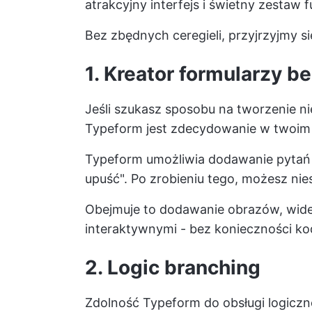
atrakcyjny interfejs i świetny zestaw f
Bez zbędnych ceregieli, przyjrzyjmy si
1. Kreator formularzy b
Jeśli szukasz sposobu na tworzenie 
Typeform jest zdecydowanie w twoim 
Typeform umożliwia dodawanie pytań z
upuść". Po zrobieniu tego, możesz n
Obejmuje to dodawanie obrazów, wideo
interaktywnymi - bez konieczności k
2. Logic branching
Zdolność Typeform do obsługi logicz