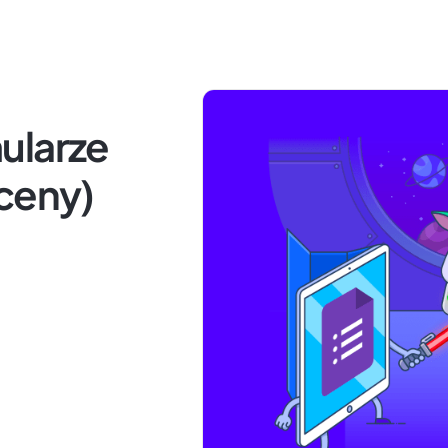
ularze
 ceny)