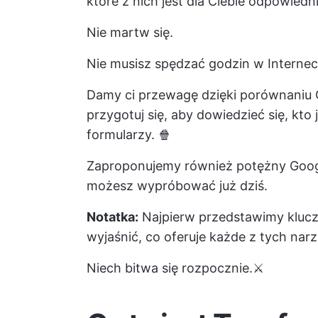
które z nich jest dla Ciebie odpowiedn
Nie martw się.
Nie musisz spędzać godzin w Interneci
Damy ci przewagę dzięki porównaniu 
przygotuj się, aby dowiedzieć się, kto 
formularzy. 🍿
Zaproponujemy również potężny
Goog
możesz wypróbować już dziś.
Notatka:
Najpierw przedstawimy klucz
wyjaśnić, co oferuje każde z tych narz
Niech bitwa się rozpocznie.⚔️