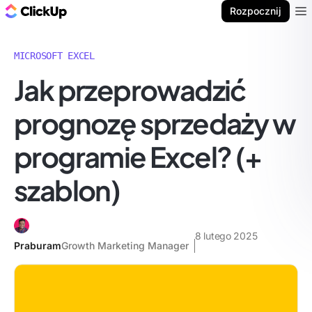
ClickUp Blog
Rozpocznij
Ope
MICROSOFT EXCEL
Jak przeprowadzić
prognozę sprzedaży w
programie Excel? (+
szablon)
8 lutego 2025
Praburam
Growth Marketing Manager