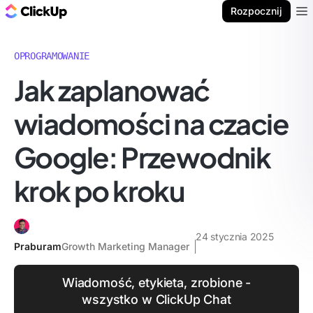
ClickUp Blog
Rozpocznij
Ope
OPROGRAMOWANIE
Jak zaplanować
wiadomości na czacie
Google: Przewodnik
krok po kroku
24 stycznia 2025
Praburam
Growth Marketing Manager
Wiadomość, etykieta, zrobione -
wszystko w ClickUp Chat