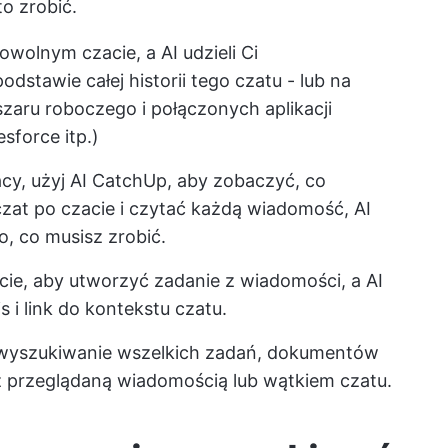
to zrobić.
owolnym czacie, a AI udzieli Ci
stawie całej historii tego czatu - lub na
szaru roboczego i połączonych aplikacji
sforce itp.)
acy, użyj AI CatchUp, aby zobaczyć, co
czat po czacie i czytać każdą wiadomość, AI
, co musisz zrobić.
ęcie, aby utworzyć zadanie z wiadomości, a AI
 i link do kontekstu czatu.
wyszukiwanie wszelkich zadań, dokumentów
 przeglądaną wiadomością lub wątkiem czatu.