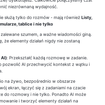
zie) dyskutujesz. Całkowicie połączyliśmy czat
wnić niezrównaną wydajność.
ie służą tylko do rozmów - mają również
Listy,
ularze, tablice i nie tylko
zalewane szumem, a ważne wiadomości giną.
ę, że elementy działań nigdy nie zostaną
 AI)
: Przekształć każdą rozmowę w zadanie.
b pozwolić AI przechwycić kontekst z wątku i
a.
udio na żywo, bezpośrednio w obszarze
j ekran, łączyć się z zadaniami na czacie
 do rozmowy i nie tylko. Ponadto AI może
mowanie i tworzyć elementy działań na