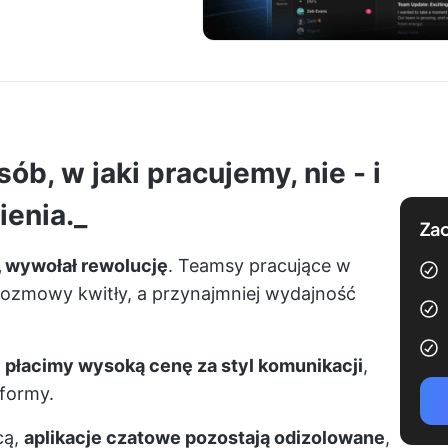
ób, w jaki pracujemy, nie - i
ienia._
Zac
, wywołał rewolucję
. Teamsy pracujące w
 rozmowy kwitły, a przynajmniej wydajność
e
płacimy wysoką cenę za styl komunikacji
,
tformy.
cą,
aplikacje czatowe pozostają odizolowane
,