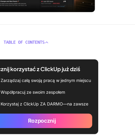
TABLE OF CONTENTS
znij korzystać z ClickUp już dziś
Zarządzaj całą swoją pracą w jednym miejscu
Współpracuj ze swoim zespołem
Korzystaj z ClickUp ZA DARMO—na zawsze
Rozpocznij