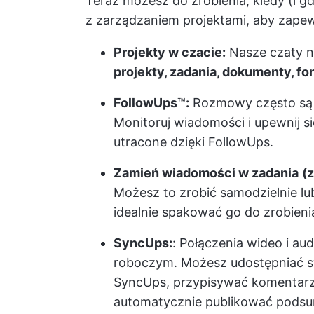
Teraz możesz do zrobienia, kiedy (i gd
z zarządzaniem projektami, aby zape
Projekty w czacie:
Nasze czaty n
projekty, zadania, dokumenty, form
FollowUps™:
Rozmowy często są 
Monitoruj wiadomości i upewnij si
utracone dzięki FollowUps.
Zamień wiadomości w zadania
(z
Możesz to zrobić samodzielnie lu
idealnie spakować go do zrobieni
SyncUps:
: Połączenia wideo i a
roboczym. Możesz udostępniać swó
SyncUps, przypisywać komentarze
automatycznie publikować podsu