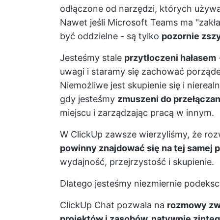
odłączone od narzędzi, których używa
Nawet jeśli Microsoft Teams ma "zakł
być oddzielne - są tylko
pozornie zsz
Jesteśmy stale
przytłoczeni hałasem
uwagi i staramy się zachować porząd
Niemożliwe jest skupienie się i nierea
gdy jesteśmy
zmuszeni do przełączani
miejscu i zarządzając pracą w innym.
W ClickUp zawsze wierzyliśmy, że rozw
powinny znajdować się na tej samej p
wydajność, przejrzystość i skupienie.
Dlatego jesteśmy niezmiernie podek
ClickUp Chat pozwala na
rozmowy zwi
projektów i zasobów, natywnie zint