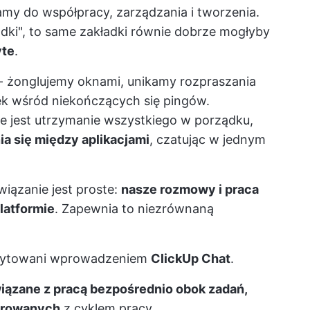
my do współpracy, zarządzania i tworzenia.
adki", to same zakładki równie dobrze mogłyby
yte
.
- żonglujemy oknami, unikamy rozpraszania
ek wśród niekończących się pingów.
lne jest utrzymanie wszystkiego w porządku,
a się między aplikacjami
, czatując w jednym
iązanie jest proste:
nasze rozmowy i praca
latformie
. Zapewnia to niezrównaną
scytowani wprowadzeniem
ClickUp Chat
.
ązane z pracą bezpośrednio obok zadań,
egrowanych
z cyklem pracy.