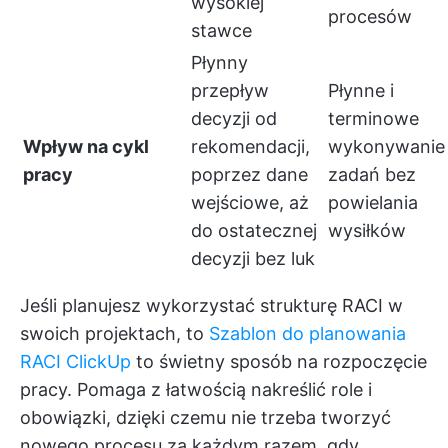
wysokiej
procesów
stawce
Płynny
przepływ
Płynne i
decyzji od
terminowe
Wpływ na cykl
rekomendacji,
wykonywanie
pracy
poprzez dane
zadań bez
wejściowe, aż
powielania
do ostatecznej
wysiłków
decyzji bez luk
Jeśli planujesz wykorzystać strukturę RACI w
swoich projektach, to
Szablon do planowania
RACI ClickUp
to świetny sposób na rozpoczęcie
pracy. Pomaga z łatwością nakreślić role i
obowiązki, dzięki czemu nie trzeba tworzyć
nowego procesu za każdym razem, gdy