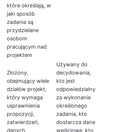
które określają, w
jaki sposób
zadania są
przydzielane
osobom
pracującym nad
projektem
Używany do
Złożony,
decydowania,
obejmujący wiele
kto jest
działów projekt,
odpowiedzialny
który wymaga
za wykonanie
usprawnienia
określonego
propozycji,
zadania, kto
zatwierdzeń,
dostarcza dane
danych
wejściowe, kto