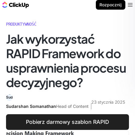
ClickUp Blog
Rozpocznij
Ope
PRODUKTYWNOŚĆ
Jak wykorzystać
RAPID Framework do
usprawnienia procesu
decyzyjnego?
23 stycznia 2025
Sudarshan Somanathan
Head of Content
Pobierz darmowy szablon RAPID