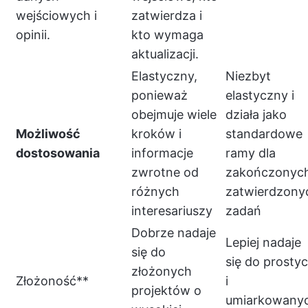
wejściowych i
zatwierdza i
opinii.
kto wymaga
aktualizacji.
Elastyczny,
Niezbyt
ponieważ
elastyczny i
obejmuje wiele
działa jako
Możliwość
kroków i
standardowe
dostosowania
informacje
ramy dla
zwrotne od
zakończonych
różnych
zatwierdzony
interesariuszy
zadań
Dobrze nadaje
Lepiej nadaje
się do
się do prosty
złożonych
Złożoność**
i
projektów o
umiarkowany