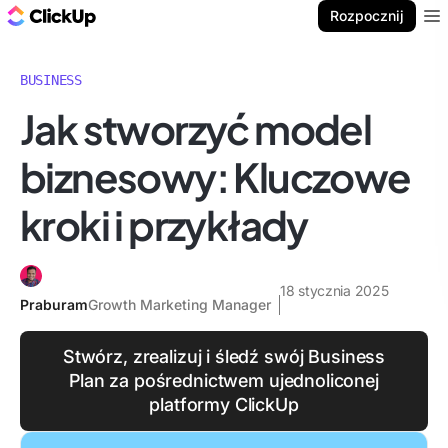
ClickUp Blog
Rozpocznij
Ope
BUSINESS
Jak stworzyć model
biznesowy: Kluczowe
kroki i przykłady
18 stycznia 2025
Praburam
Growth Marketing Manager
Stwórz, zrealizuj i śledź swój Business
Plan za pośrednictwem ujednoliconej
platformy ClickUp