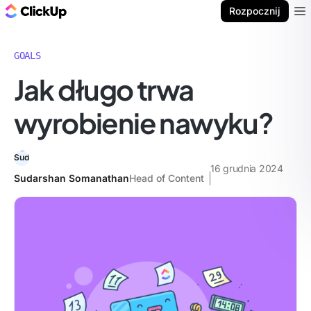
ClickUp Blog
Rozpocznij
Ope
GOALS
Jak długo trwa
wyrobienie nawyku?
16 grudnia 2024
Sudarshan Somanathan
Head of Content