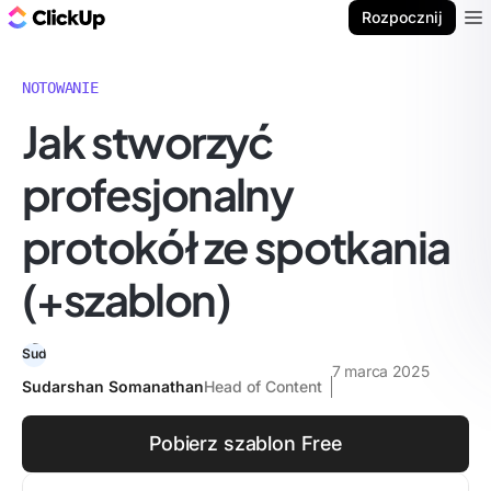
ClickUp Blog
Rozpocznij
Ope
NOTOWANIE
Jak stworzyć
profesjonalny
protokół ze spotkania
(+szablon)
7 marca 2025
Sudarshan Somanathan
Head of Content
Pobierz szablon Free