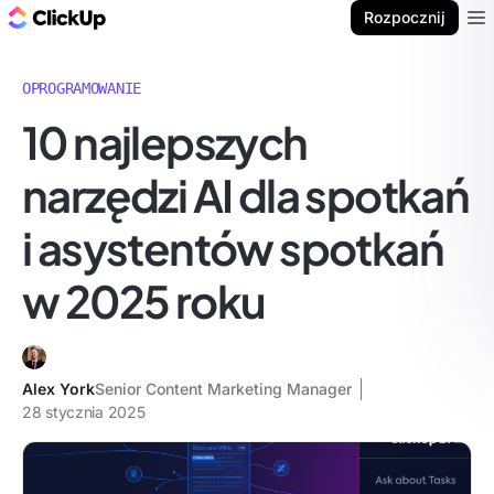
ClickUp Blog
Rozpocznij
Ope
OPROGRAMOWANIE
10 najlepszych
narzędzi AI dla spotkań
i asystentów spotkań
w 2025 roku
Alex York
Senior Content Marketing Manager
28 stycznia 2025