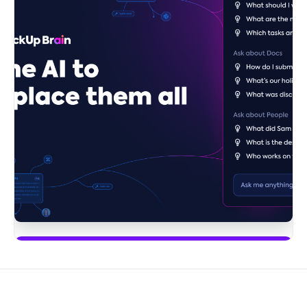
Zacznij używać ClickUp Brain