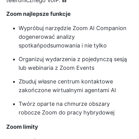
telefonicznego VoIP. ☎️
Zoom
najlepsze funkcje
Wypróbuj narzędzie Zoom AI Companion
do
generować analizy
spotkań
podsumowania i nie tylko
Organizuj wydarzenia z pojedynczą sesją
lub webinaria z Zoom Events
Zbuduj własne centrum kontaktowe
zakończone wirtualnymi agentami AI
Twórz oparte na chmurze obszary
robocze Zoom do pracy hybrydowej
Zoom
limity