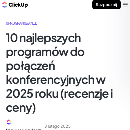
ClickUp Blog
Rozpocznij
Ope
OPROGRAMOWANIE
10 najlepszych
programów do
połączeń
konferencyjnych w
2025 roku (recenzje i
ceny)
3 lutego 2025