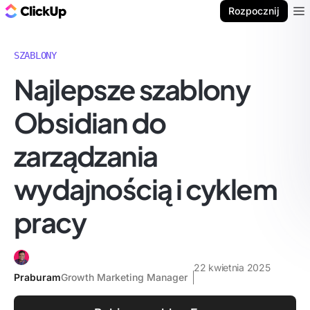
ClickUp Blog
Rozpocznij
Ope
SZABLONY
Najlepsze szablony
Obsidian do
zarządzania
wydajnością i cyklem
pracy
22 kwietnia 2025
Praburam
Growth Marketing Manager