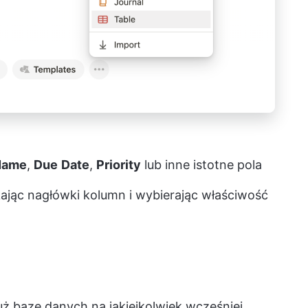
Name
,
Due
Date
,
Priority
lub inne istotne pola
ając nagłówki kolumn i wybierając właściwość
uż bazę danych na jakiejkolwiek wcześniej