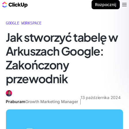
ClickUp Blog
Rozpocznij
Ope
GOOGLE WORKSPACE
Jak stworzyć tabelę w
Arkuszach Google:
Zakończony
przewodnik
13 października 2024
Praburam
Growth Marketing Manager