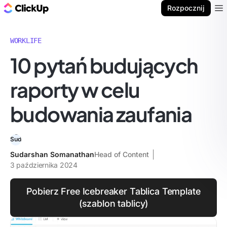
ClickUp Blog
Rozpocznij
Ope
WORKLIFE
10 pytań budujących
raporty w celu
budowania zaufania
Sudarshan Somanathan
Head of Content
3 października 2024
Pobierz Free Icebreaker Tablica Template
(szablon tablicy)