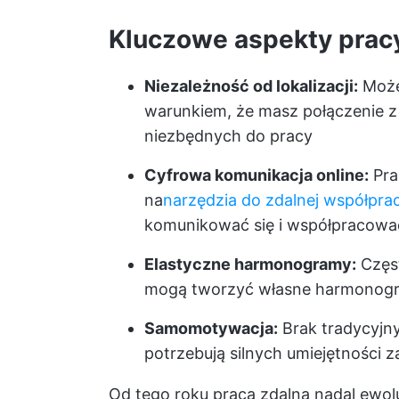
Kluczowe aspekty pracy
Niezależność od lokalizacji:
Może
warunkiem, że masz połączenie z
niezbędnych do pracy
Cyfrowa komunikacja online:
Pra
na
narzędzia do zdalnej współpra
komunikować się i współpracowa
Elastyczne harmonogramy:
Częst
mogą tworzyć własne harmonog
Samomotywacja:
Brak tradycyjny
potrzebują silnych umiejętności 
Od tego roku praca zdalna nadal ewol