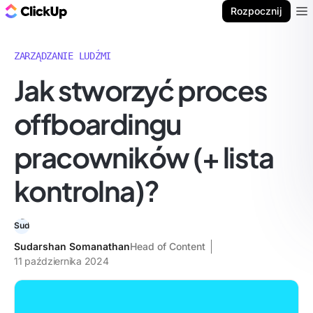
ClickUp Blog
Rozpocznij
Ope
ZARZĄDZANIE LUDŹMI
Jak stworzyć proces
offboardingu
pracowników (+ lista
kontrolna)?
Sudarshan Somanathan
Head of Content
11 października 2024