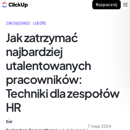
ClickUp Blog
Rozpocznij
Ope
ZARZĄDZANIE LUDŹMI
Jak zatrzymać
najbardziej
utalentowanych
pracowników:
Techniki dla zespołów
HR
7 maja 2024