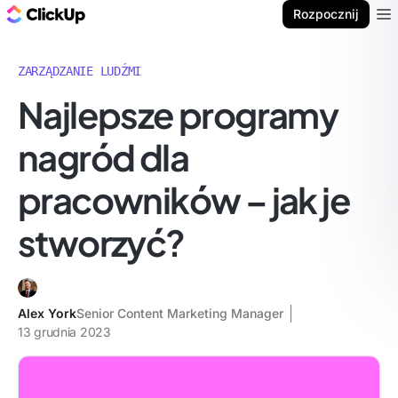
ClickUp Blog
Rozpocznij
Ope
ZARZĄDZANIE LUDŹMI
Najlepsze programy
nagród dla
pracowników – jak je
stworzyć?
Alex York
Senior Content Marketing Manager
13 grudnia 2023