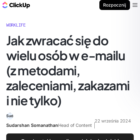
ClickUp Blog
Rozpocznij
Ope
WORKLIFE
Jak zwracać się do
wielu osób w e-mailu
(z metodami,
zaleceniami, zakazami
i nie tylko)
22 września 2024
Sudarshan Somanathan
Head of Content