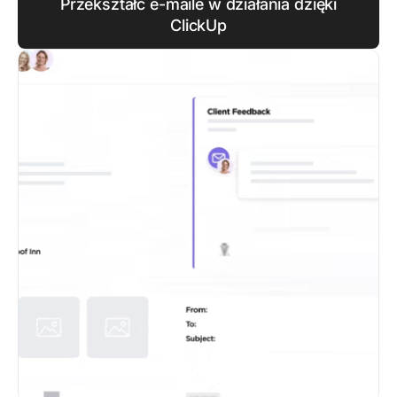
Przekształć e-maile w działania dzięki
ClickUp