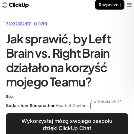
ClickUp Blog
Rozpocznij
Ope
ZARZĄDZANIE LUDŹMI
Jak sprawić, by Left
Brain vs. Right Brain
działało na korzyść
mojego Teamu?
1 września 2024
Sudarshan Somanathan
Head of Content
Wykorzystaj mózg swojego zespołu
dzięki ClickUp Chat