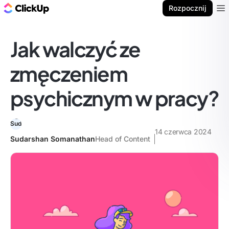
ClickUp Blog
Rozpocznij
Ope
Jak walczyć ze
zmęczeniem
psychicznym w pracy?
14 czerwca 2024
Sudarshan Somanathan
Head of Content