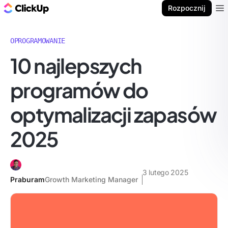
ClickUp Blog
Rozpocznij
Ope
OPROGRAMOWANIE
10 najlepszych
programów do
optymalizacji zapasów
2025
3 lutego 2025
Praburam
Growth Marketing Manager