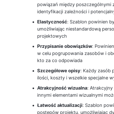
powiązań między poszczególnymi z
identyfikacji zależności i potencjal
Elastyczność
: Szablon powinien b
umożliwiając niestandardową pers
projektowych
Przypisanie obowiązków
: Powinie
w celu pogrupowania zasobów i obo
kto za co odpowiada
Szczegółowe opisy
: Każdy zasób 
ilości, koszty i wszelkie specjalne
Atrakcyjność wizualna
: Atrakcyjn
innymi elementami wizualnymi może
Łatwość aktualizacji
: Szablon powi
postępów projektu, umożliwiając d