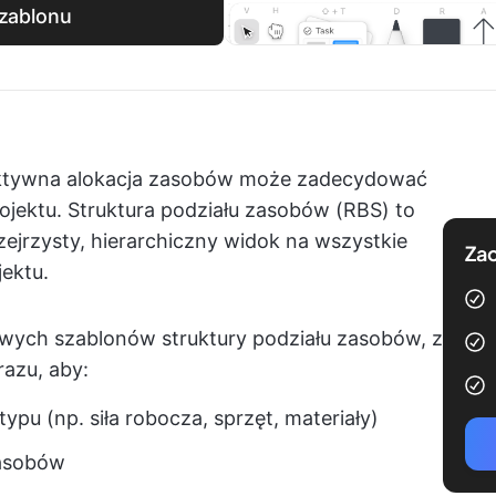
szablonu
fektywna alokacja zasobów może zadecydować
jektu. Struktura podziału zasobów (RBS) to
ejrzysty, hierarchiczny widok na wszystkie
Zac
ektu.
ych szablonów struktury podziału zasobów, z
azu, aby:
ypu (np. siła robocza, sprzęt, materiały)
 zasobów