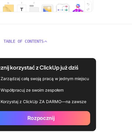
TABLE OF CONTENTS
znij korzystać z ClickUp już dziś
Zarządzaj całą swoją pracą w jednym miejscu
Współpracuj ze swoim zespołem
Korzystaj z ClickUp ZA DARMO—na zawsze
Rozpocznij