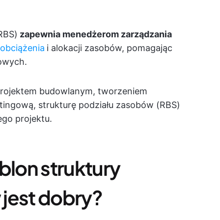
RBS)
zapewnia menedżerom zarządzania
obciążenia
i alokacji zasobów, pomagając
owych.
 projektem budowlanym, tworzeniem
ingową, strukturę podziału zasobów (RBS)
go projektu.
blon struktury
jest dobry?