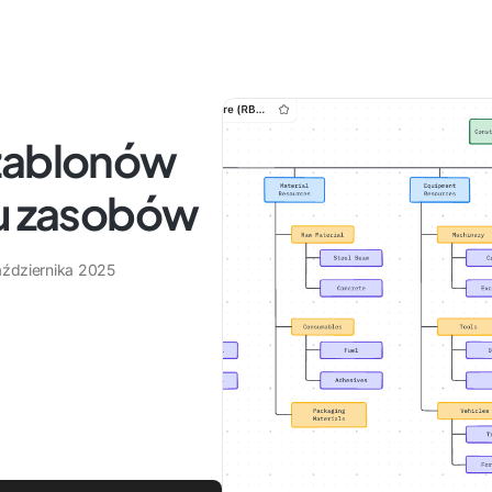
szablonów
łu zasobów
aździernika 2025