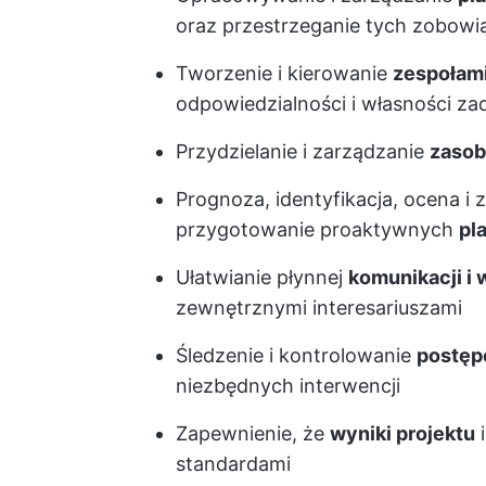
oraz przestrzeganie tych zobowi
Tworzenie i kierowanie
zespołam
odpowiedzialności i własności za
Przydzielanie i zarządzanie
zasob
Prognoza, identyfikacja, ocena i 
przygotowanie proaktywnych
pl
Ułatwianie płynnej
komunikacji i
zewnętrznymi interesariuszami
Śledzenie i kontrolowanie
postęp
niezbędnych interwencji
Zapewnienie, że
wyniki projektu
i
standardami