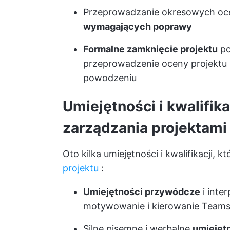
Przeprowadzanie okresowych ocen
wymagających poprawy
Formalne zamknięcie projektu
po
przeprowadzenie oceny projektu 
powodzeniu
Umiejętności i kwalifi
zarządzania projektami
Oto kilka umiejętności i kwalifikacji, k
projektu
:
Umiejętności przywódcze
i inte
motywowanie i kierowanie Team
Silne pisemne i werbalne
umiejęt