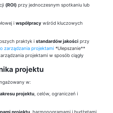
cji
(ROI)
przy jednoczesnym spotkaniu lub
łowej i
współpracy
wśród kluczowych
pszych praktyk i
standardów jakości
przy
do zarządzania projektami
*
Ulepszanie**
zarządzania projektami w sposób ciągły
nika projektu
aangażowany w:
akresu projektu
, celów, ograniczeń i
anami projektu
, harmonogramami i budżetami