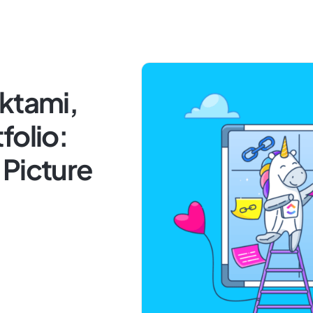
ktami,
folio:
 Picture