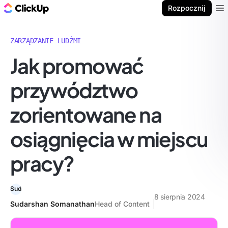
ClickUp Blog
Rozpocznij
Ope
ZARZĄDZANIE LUDŹMI
Jak promować
przywództwo
zorientowane na
osiągnięcia w miejscu
pracy?
8 sierpnia 2024
Sudarshan Somanathan
Head of Content