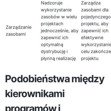
Nadzoruje
Zarządza
wykorzystanie
zasobami dla
zasobów w wielu
pojedynczego
projektach
projektu, aby
Zarządzanie
jednocześnie, aby
zapewnić ich
zasobami
zapewnić ich
efektywne
optymalną
wykorzystani
dystrybucję i
celu zakończe
płynną realizację
projektu
Podobieństwa między
kierownikami
programów i