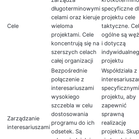
długoterminowymi
specyficzne d
celami oraz kieruje
projektu cele
Cele
wieloma
taktyczne. Ce
projektami. Cele
ogólne są wę
koncentrują się na
i dotyczą
szerszych celach
indywidualne
całej organizacji
projektu
Bezpośrednie
Współdziała z
połączenie z
interesariusza
interesariuszami
specyficznymi
wysokiego
projektu, aby
szczebla w celu
zapewnić
dostosowania
sprawną
Zarządzanie
programu do ich
realizację
interesariuszami
odsetek. Są
projektu. Skup