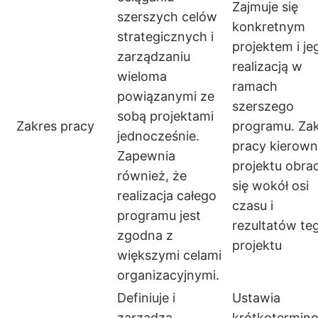
Zajmuje się
szerszych celów
konkretnym
strategicznych i
projektem i je
zarządzaniu
realizacją w
wieloma
ramach
powiązanymi ze
szerszego
sobą projektami
Zakres pracy
programu. Za
jednocześnie.
pracy kierown
Zapewnia
projektu obra
również, że
się wokół osi
realizacja całego
czasu i
programu jest
rezultatów te
zgodna z
projektu
większymi celami
organizacyjnymi.
Definiuje i
Ustawia
zarządza
krótkotermin