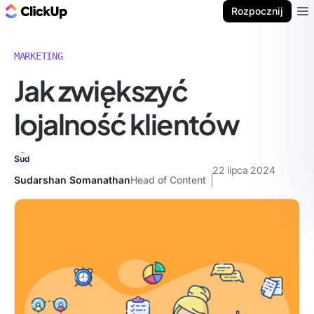
ClickUp Blog
Rozpocznij
Ope
MARKETING
Jak zwiększyć
lojalność klientów
22 lipca 2024
Sudarshan Somanathan
Head of Content