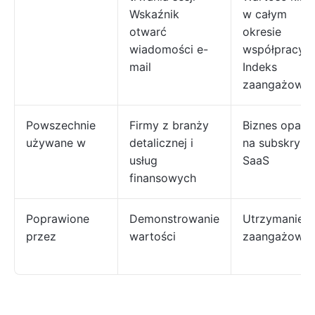
Wskaźnik
w całym
otwarć
okresie
wiadomości e-
współpracy
mail
Indeks
zaangażowan
Powszechnie
Firmy z branży
Biznes opart
używane w
detalicznej i
na subskrypcj
usług
SaaS
finansowych
Poprawione
Demonstrowanie
Utrzymanie
przez
wartości
zaangażowan