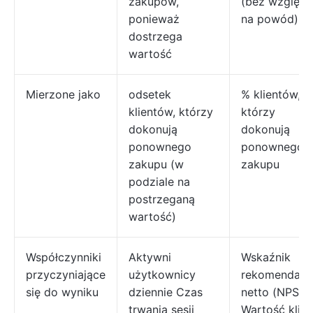
zakupów,
(bez względu
ponieważ
na powód)
dostrzega
wartość
Mierzone jako
odsetek
% klientów,
klientów, którzy
którzy
dokonują
dokonują
ponownego
ponownego
zakupu (w
zakupu
podziale na
postrzeganą
wartość)
Współczynniki
Aktywni
Wskaźnik
przyczyniające
użytkownicy
rekomendacji
się do wyniku
dziennie Czas
netto (NPS)
trwania sesji
Wartość klien