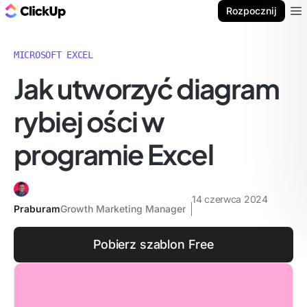
ClickUp Blog
Rozpocznij
Ope
MICROSOFT EXCEL
Jak utworzyć diagram
rybiej ości w
programie Excel
14 czerwca 2024
Praburam
Growth Marketing Manager
Pobierz szablon Free