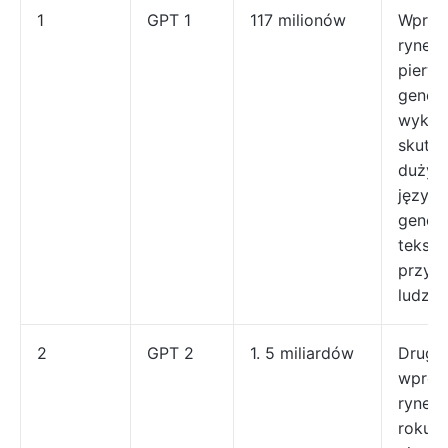
1
GPT 1
117 milionów
Wprow
rynek 
pierw
gener
wykaz
skute
dużyc
język
gener
tekstu
przyp
ludzki.
2
GPT 2
1. 5 miliardów
Druga 
wprow
rynek
roku, 