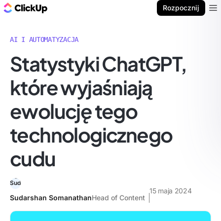
ClickUp Blog
Rozpocznij
Ope
AI I AUTOMATYZACJA
Statystyki ChatGPT,
które wyjaśniają
ewolucję tego
technologicznego
cudu
15 maja 2024
Sudarshan Somanathan
Head of Content