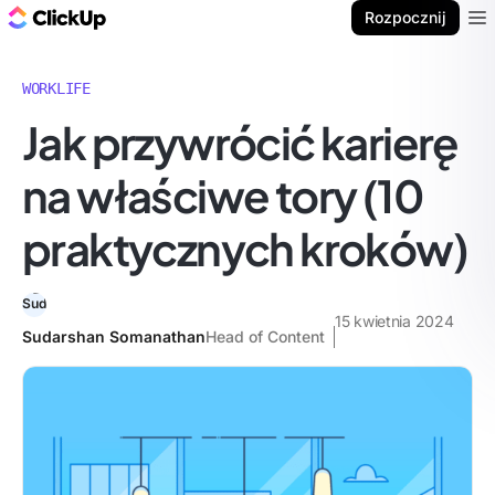
ClickUp Blog
Rozpocznij
Ope
WORKLIFE
Jak przywrócić karierę
na właściwe tory (10
praktycznych kroków)
15 kwietnia 2024
Sudarshan Somanathan
Head of Content