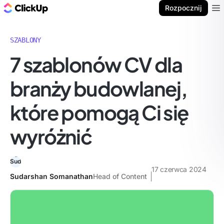
ClickUp Blog
Rozpocznij
Ope
SZABLONY
7 szablonów CV dla
branży budowlanej,
które pomogą Ci się
wyróżnić
17 czerwca 2024
Sudarshan Somanathan
Head of Content