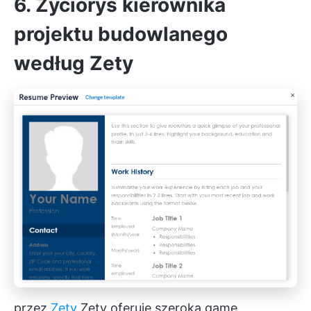
6. Życiorys kierownika
projektu budowlanego
według Zety
przez
Zety
Zety oferuje szeroką gamę