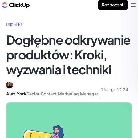
ClickUp Blog
Rozpocznij
Ope
PRODUKT
Dogłębne odkrywanie
produktów: Kroki,
wyzwania i techniki
1 lutego 2024
Alex York
Senior Content Marketing Manager